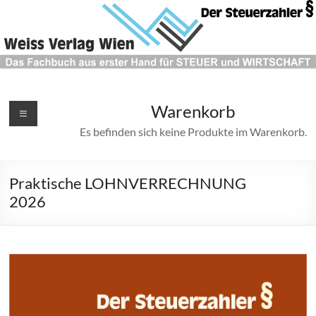
Weiss
Warenkorb
Verlag
Es befinden sich keine Produkte im Warenkorb.
"Der
Steuerzahler"
Praktische LOHNVERRECHNUNG
Das
2026
Fachbuch
aus
erster
Hand
für
STEUER
und