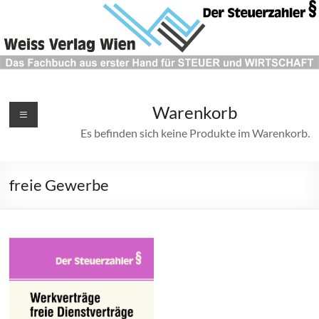
Weiss
Warenkorb
Verlag
Es befinden sich keine Produkte im Warenkorb.
"Der
Steuerzahler"
freie Gewerbe
Das
Fachbuch
aus
erster
Hand
für
STEUER
und